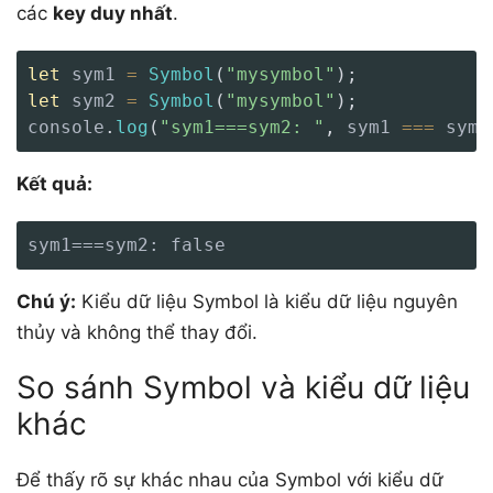
các
key duy nhất
.
let
 sym1 
=
Symbol
(
"mysymbol"
)
;
let
 sym2 
=
Symbol
(
"mysymbol"
)
;
console
.
log
(
"sym1===sym2: "
,
 sym1 
===
 sym2
Kết quả:
sym1===sym2: false
Chú ý:
Kiểu dữ liệu Symbol là kiểu dữ liệu nguyên
thủy và không thể thay đổi.
So sánh Symbol và kiểu dữ liệu
khác
Để thấy rõ sự khác nhau của Symbol với kiểu dữ