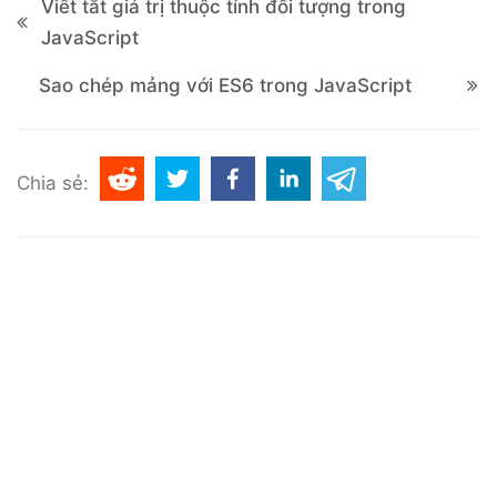
Viết tắt giá trị thuộc tính đối tượng trong
JavaScript
Sao chép mảng với ES6 trong JavaScript
Chia sẻ: