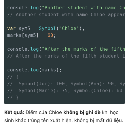
console
.
log
(
"Another student with name Chl
// Another student with name Chloe appears
var
 sym5 
=
Symbol
(
"Chloe"
)
;
marks
[
sym5
]
=
60
;
console
.
log
(
"After the marks of the fifth 
// After the marks of the fifth student is
console
.
log
(
marks
)
;
// {
//  Symbol(Joe): 100, Symbol(Ana): 90, Sym
//  Symbol(Marie): 75, Symbol(Chloe): 60
// }
Kết quả:
Điểm của Chloe
không bị ghi đè
khi học
sinh khác trùng tên xuất hiện, không bị mất dữ liệu.