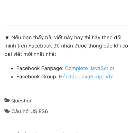
★ Nếu bạn thấy bài viết này hay thì hãy theo dõi
mình trên Facebook để nhận được thông báo khi có
bài viết mới nhất nhé:
Facebook Fanpage:
Complete JavaScript
Facebook Group:
Hỏi đáp JavaScript VN
Question
Câu hỏi JS ES6