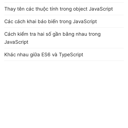
Thay tên các thuộc tính trong object JavaScript
Các cách khai báo biến trong JavaScript
Cách kiểm tra hai số gần bằng nhau trong
JavaScript
Khác nhau giữa ES6 và TypeScript