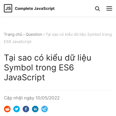
Complete JavaScript
Trang chủ
›
Question
›
Tại sao có kiểu dữ liệu Symbol trong
ES6 JavaScript
Tại sao có kiểu dữ liệu
Symbol trong ES6
JavaScript
Cập nhật ngày
10/05/2022