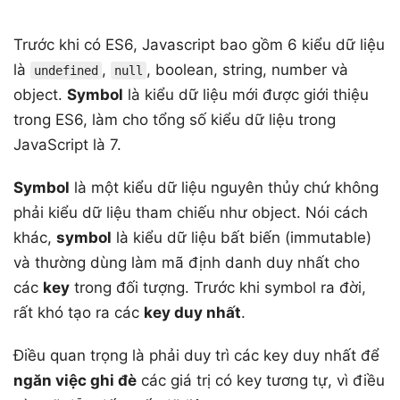
Trước khi có ES6, Javascript bao gồm 6 kiểu dữ liệu
là
,
, boolean, string, number và
undefined
null
object.
Symbol
là kiểu dữ liệu mới được giới thiệu
trong ES6, làm cho tổng số kiểu dữ liệu trong
JavaScript là 7.
Symbol
là một kiểu dữ liệu nguyên thủy chứ không
phải kiểu dữ liệu tham chiếu như object. Nói cách
khác,
symbol
là kiểu dữ liệu bất biến (immutable)
và thường dùng làm mã định danh duy nhất cho
các
key
trong đối tượng. Trước khi symbol ra đời,
rất khó tạo ra các
key duy nhất
.
Điều quan trọng là phải duy trì các key duy nhất để
ngăn việc ghi đè
các giá trị có key tương tự, vì điều