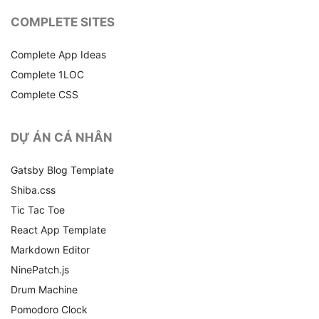
COMPLETE SITES
Complete App Ideas
Complete 1LOC
Complete CSS
DỰ ÁN CÁ NHÂN
Gatsby Blog Template
Shiba.css
Tic Tac Toe
React App Template
Markdown Editor
NinePatch.js
Drum Machine
Pomodoro Clock