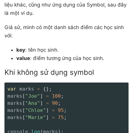
liệu khác, cũng như ứng dụng của Symbol, sau đây
là một ví dụ.
Giả sử, mình có một danh sách điểm các học sinh
với:
key
: tên học sinh.
value
: điểm tương ứng của học sinh.
Khi không sử dụng symbol
var
 marks 
=
{
}
;
marks
[
"Joe"
]
=
100
;
marks
[
"Ana"
]
=
90
;
marks
[
"Chloe"
]
=
95
;
marks
[
"Marie"
]
=
75
;
console
.
log
(
marks
)
;