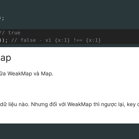
)
;
// true
)
)
;
// false - vì {x:1} !== {x:1}
Map
giữa WeakMap và Map.
 dữ liệu nào. Nhưng đối với WeakMap thì ngược lại, key 