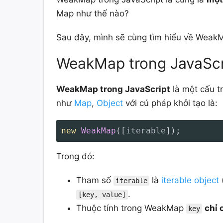
Map như thế nào?
Sau đây, mình sẽ cùng tìm hiểu về WeakM
WeakMap trong JavaScri
WeakMap trong JavaScript
là một cấu tr
như
Map
,
Object
với cú pháp khởi tạo là:
new
WeakMap
(
[
iterable
]
)
;
Trong đó:
Tham số
là
iterable object
iterable
.
[key, value]
Thuộc tính trong WeakMap
chỉ 
key