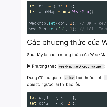
let
 obj 
=
{
x
:
1
}
;
let
 weakMap 
=
new
WeakMap
(
)
;
weakMap
.
set
(
obj
,
1
)
;
// OK - key
weakMap
.
set
(
"a"
,
1
)
;
// Lỗi: Inv
Các phương thức của 
Sau đây là các phương thức của WeakMap
► Phương thức
:
weakMap.set(key, value)
Dùng để lưu giá trị
bởi thuộc tính
value
k
object, ngược lại thì báo lỗi.
let
 obj1 
=
{
x
:
1
}
;
let
 obj2 
=
{
x
:
2
}
;