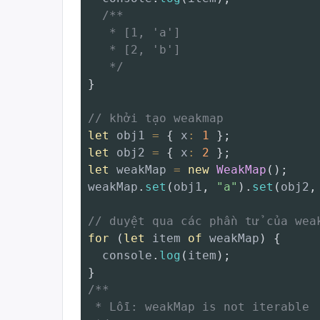
/**

   * [1, 'a']

   * [2, 'b']

   */
}
// khởi tạo weakmap
let
 obj1 
=
{
x
:
1
}
;
let
 obj2 
=
{
x
:
2
}
;
let
 weakMap 
=
new
WeakMap
(
)
;
weakMap
.
set
(
obj1
,
"a"
)
.
set
(
obj2
,
// duyệt qua các phần tử của wea
for
(
let
 item 
of
 weakMap
)
{
  console
.
log
(
item
)
;
}
/**

 * Lỗi: weakMap is not iterable
