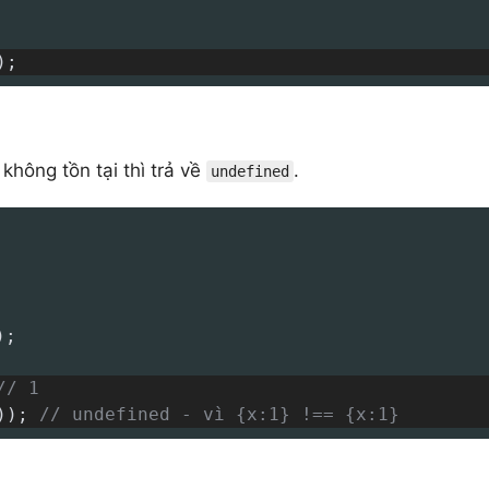
)
;
không tồn tại thì trả về
.
undefined
)
;
// 1
)
)
;
// undefined - vì {x:1} !== {x:1}