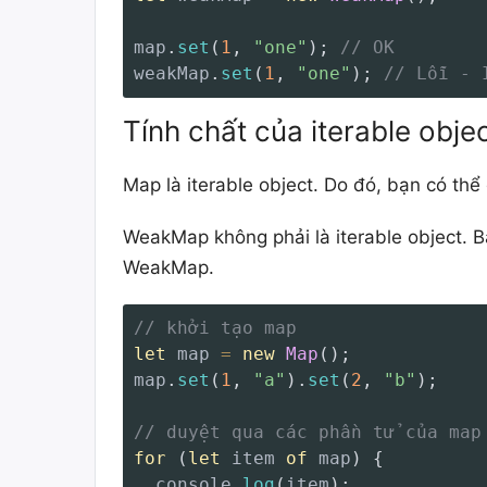
map
.
set
(
1
,
"one"
)
;
// OK
weakMap
.
set
(
1
,
"one"
)
;
// Lỗi - 
Tính chất của iterable obje
Map là iterable object. Do đó, bạn có thể
WeakMap không phải là iterable object. B
WeakMap.
// khởi tạo map
let
 map 
=
new
Map
(
)
;
map
.
set
(
1
,
"a"
)
.
set
(
2
,
"b"
)
;
// duyệt qua các phần tử của map
for
(
let
 item 
of
 map
)
{
  console
.
log
(
item
)
;