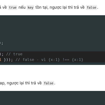
ả về
nếu
tồn tại, ngược lại thì trả về
.
true
key
false
)
;
)
;
// true
1
}
)
)
;
// false - vì {x:1} !== {x:1}
p, ngược lại thì trả về
.
false