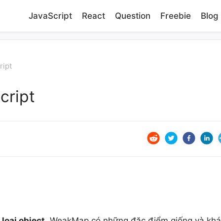
JavaScript
React
Question
Freebie
Blog
ript
cript
 loại object
. WeakMap có những đặc điểm giống và kh