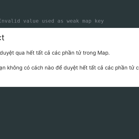
Invalid value used as weak map key
ct
 duyệt qua hết tất cả các phần tử trong Map.
ạn không có cách nào để duyệt hết tất cả các phần tử 