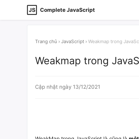
Complete JavaScript
Trang chủ
›
JavaScript
›
Weakmap trong JavaSc
Weakmap trong JavaS
Cập nhật ngày
13/12/2021
WeakMap trong JavaScript là cũng là
một