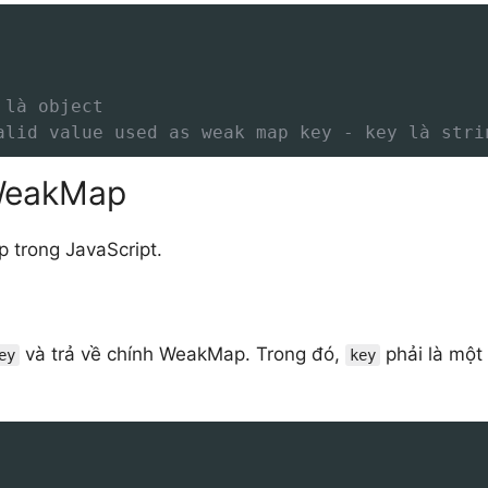
 là object
alid value used as weak map key - key là stri
WeakMap
 trong JavaScript.
và trả về chính WeakMap. Trong đó,
phải là một
ey
key