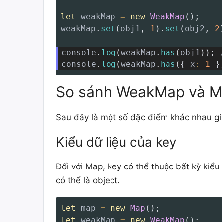
let
 weakMap 
=
new
WeakMap
(
)
;
weakMap
.
set
(
obj1
,
1
)
.
set
(
obj2
,
2
console
.
log
(
weakMap
.
has
(
obj1
)
)
;
console
.
log
(
weakMap
.
has
(
{
x
:
1
}
So sánh WeakMap và 
Sau đây là một số đặc điểm khác nhau 
Kiểu dữ liệu của key
Đối với Map, key có thể thuộc bất kỳ kiểu
có thể là object.
let
 map 
=
new
Map
(
)
;
let
 weakMap 
=
new
WeakMap
(
)
;