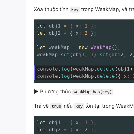
Xóa thuộc tính
trong WeakMap, và tr
key
let
 obj1 
=
{
x
:
1
}
;
let
 obj2 
=
{
x
:
2
}
;
let
 weakMap 
=
new
WeakMap
(
)
;
weakMap
.
set
(
obj1
,
1
)
.
set
(
obj2
,
2
console
.
log
(
weakMap
.
delete
(
obj1
)
console
.
log
(
weakMap
.
delete
(
{
x
:
► Phương thức
:
weakMap.has(key)
Trả về
nếu
tồn tại trong WeakMa
true
key
let
 obj1 
=
{
x
:
1
}
;
let
 obj2 
=
{
x
:
2
}
;