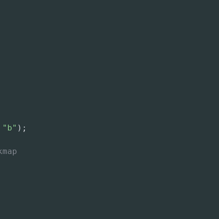
"b"
)
;
kmap