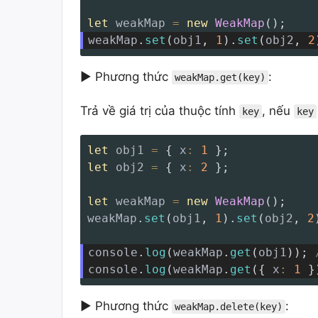
let
 weakMap 
=
new
WeakMap
(
)
;
weakMap
.
set
(
obj1
,
1
)
.
set
(
obj2
,
2
► Phương thức
:
weakMap.get(key)
Trả về giá trị của thuộc tính
, nếu
key
key
let
 obj1 
=
{
x
:
1
}
;
let
 obj2 
=
{
x
:
2
}
;
let
 weakMap 
=
new
WeakMap
(
)
;
weakMap
.
set
(
obj1
,
1
)
.
set
(
obj2
,
2
console
.
log
(
weakMap
.
get
(
obj1
)
)
;
console
.
log
(
weakMap
.
get
(
{
x
:
1
}
► Phương thức
:
weakMap.delete(key)