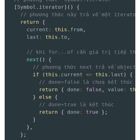
[
Symbol
.
iterator
]
(
)
{
// phương thức này trả về một iterator
return
{
current
:
this
.
from
,
last
:
this
.
to
,
// khi for...of cần giá trị tiếp the
next
(
)
{
// phương thức next trả về object 
if
(
this
.
current 
<=
this
.
last
)
{
// done=false là chưa kết thúc
return
{
done
:
false
,
value
:
thi
}
else
{
// done=true là kết thúc
return
{
done
:
true
}
;
}
}
,
}
;