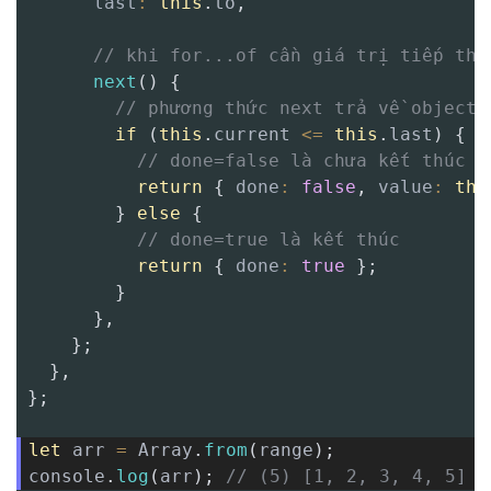
last
:
this
.
to
,
// khi for...of cần giá trị tiếp the
next
(
)
{
// phương thức next trả về object 
if
(
this
.
current 
<=
this
.
last
)
{
// done=false là chưa kết thúc
return
{
done
:
false
,
value
:
thi
}
else
{
// done=true là kết thúc
return
{
done
:
true
}
;
}
}
,
}
;
}
,
}
;
let
 arr 
=
 Array
.
from
(
range
)
;
console
.
log
(
arr
)
;
// (5) [1, 2, 3, 4, 5]