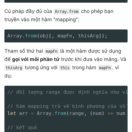
Cú pháp đầy đủ của
cho phép bạn
Array.from
truyền vào một hàm "mapping":
Array
.
from
(
obj
[
,
 mapFn
,
 thisArg
]
)
;
Tham số thứ hai
là một hàm được sử dụng
mapFn
để
gọi với mỗi phần tử
trước khi đưa vào mảng. Và
tương ứng với
trong hàm
. ví
thisArg
this
mapFn
dụ:
// đối tượng range được định nghĩa như ví 
// hàm mapping trả về bình phương của số n
let
 arr 
=
 Array
.
from
(
range
,
(
num
)
=>
 num 
*
// kết quả