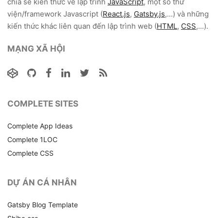
chia sẻ kiến thức về lập trình
JavaScript
, một số thư
viện/framework Javascript (
React.js
,
Gatsby.js
,...) và những
kiến thức khác liên quan đến lập trình web (
HTML
,
CSS
,...).
MẠNG XÃ HỘI
COMPLETE SITES
Complete App Ideas
Complete 1LOC
Complete CSS
DỰ ÁN CÁ NHÂN
Gatsby Blog Template