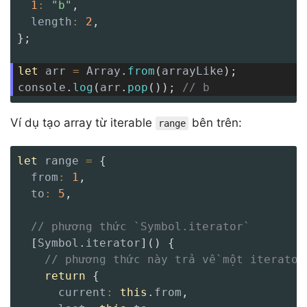
1
:
"b"
,
length
:
2
,
}
;
let
 arr 
=
 Array
.
from
(
arrayLike
)
;
console
.
log
(
arr
.
pop
(
)
)
;
// b
Ví dụ tạo array từ iterable
bên trên:
range
let
 range 
=
{
from
:
1
,
to
:
5
,
// phương thức `Symbol.iterator`
[
Symbol
.
iterator
]
(
)
{
// phương thức này trả về một iterator
return
{
current
:
this
.
from
,