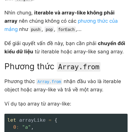
Nhìn chung,
iterable và array-like không phải
array
nên chúng không có các
phương thức của
mảng
như
,
,
,...
push
pop
forEach
Để giải quyết vấn đề này, bạn cần phải
chuyển đổi
kiểu dữ liệu
từ iterable hoặc array-like sang array.
Phương thức
Array.from
Phương thức
nhận đầu vào là iterable
Array.from
object hoặc array-like và trả về một array.
Ví dụ tạo array từ array-like:
let
 arrayLike 
=
{
0
:
"a"
,