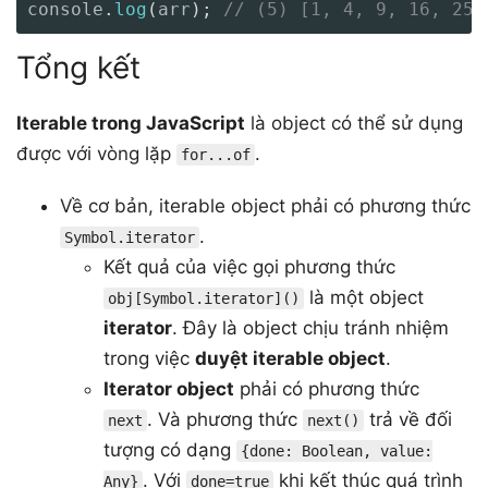
console
.
log
(
arr
)
;
// (5) [1, 4, 9, 16, 25]
Tổng kết
Iterable trong JavaScript
là object có thể sử dụng
được với vòng lặp
.
for...of
Về cơ bản, iterable object phải có phương thức
.
Symbol.iterator
Kết quả của việc gọi phương thức
là một object
obj[Symbol.iterator]()
iterator
. Đây là object chịu tránh nhiệm
trong việc
duyệt iterable object
.
Iterator object
phải có phương thức
. Và phương thức
trả về đối
next
next()
tượng có dạng
{done: Boolean, value:
. Với
khi kết thúc quá trình
Any}
done=true