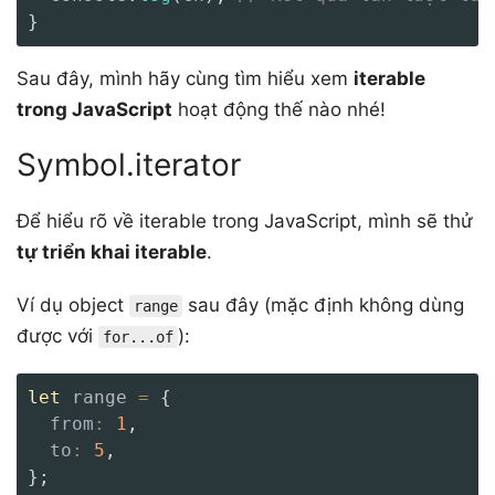
}
Sau đây, mình hãy cùng tìm hiểu xem
iterable
trong JavaScript
hoạt động thế nào nhé!
Symbol.iterator
Để hiểu rõ về iterable trong JavaScript, mình sẽ thử
tự triển khai iterable
.
Ví dụ object
sau đây (mặc định không dùng
range
được với
):
for...of
let
 range 
=
{
from
:
1
,
to
:
5
,
}
;