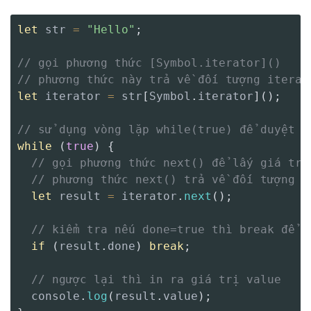
let
 str 
=
"Hello"
;
// gọi phương thức [Symbol.iterator]()
// phương thức này trả về đối tượng iterat
let
 iterator 
=
 str
[
Symbol
.
iterator
]
(
)
;
// sử dụng vòng lặp while(true) để duyệt
while
(
true
)
{
// gọi phương thức next() để lấy giá trị
// phương thức next() trả về đối tượng c
let
 result 
=
 iterator
.
next
(
)
;
// kiểm tra nếu done=true thì break để k
if
(
result
.
done
)
break
;
// ngược lại thì in ra giá trị value
  console
.
log
(
result
.
value
)
;