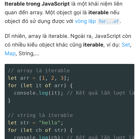
Iterable trong JavaScript
là một khái niệm liên
quan đến array. Một object gọi là
iterable
nếu
object đó sử dụng được với
vòng lặp
.
for...of
Dĩ nhiên, array là iterable. Ngoài ra, JavaScript còn
có nhiều kiểu object khác cũng
iterable
, ví dụ:
Set
,
Map
, String,...
// array là iterable
let
 arr 
=
[
1
,
2
,
3
]
;
for
(
let
 it 
of
 arr
)
{
  console
.
log
(
it
)
;
// Kết quả lần lượt là:
}
// string là iterable
let
 str 
=
"hello"
;
for
(
let
 ch 
of
 str
)
{
  console
.
log
(
ch
)
;
// Kết quả lần lượt là: