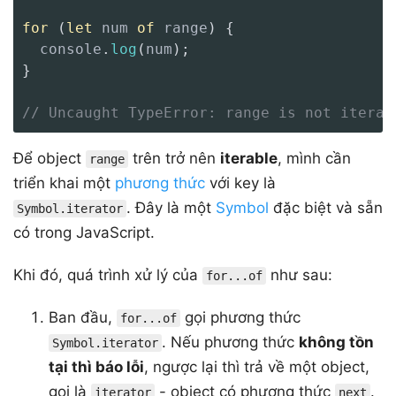
for
(
let
 num 
of
 range
)
{
  console
.
log
(
num
)
;
}
// Uncaught TypeError: range is not iterab
Để object
trên trở nên
iterable
, mình cần
range
triển khai một
phương thức
với key là
. Đây là một
Symbol
đặc biệt và sẵn
Symbol.iterator
có trong JavaScript.
Khi đó, quá trình xử lý của
như sau:
for...of
Ban đầu,
gọi phương thức
for...of
. Nếu phương thức
không tồn
Symbol.iterator
tại thì báo lỗi
, ngược lại thì trả về một object,
gọi là
- object có phương thức
.
iterator
next