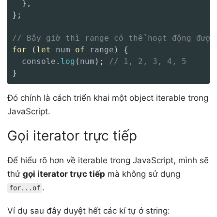
}
,
}
;
// Bây giờ thì range có thể hoạt động được
for
(
let
 num 
of
 range
)
{
  console
.
log
(
num
)
;
// 1, 2, 3, 4, 5
}
Đó chính là cách triển khai một object iterable trong
JavaScript.
Gọi iterator trực tiếp
Để hiểu rõ hơn về iterable trong JavaScript, mình sẽ
thử
gọi iterator trực tiếp
mà không sử dụng
.
for...of
Ví dụ sau đây duyệt hết các kí tự ở string: