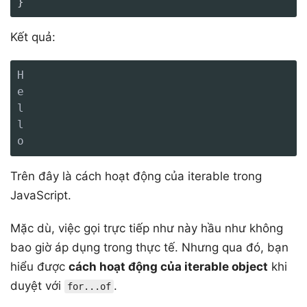
}
Kết quả:
H

e

l

l

o
Trên đây là cách hoạt động của iterable trong
JavaScript.
Mặc dù, việc gọi trực tiếp như này hầu như không
bao giờ áp dụng trong thực tế. Nhưng qua đó, bạn
hiểu được
cách hoạt động của iterable object
khi
duyệt với
.
for...of