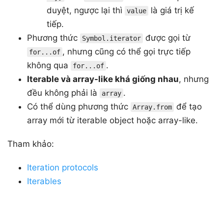
duyệt, ngược lại thì
là giá trị kế
value
tiếp.
Phương thức
được gọi từ
Symbol.iterator
, nhưng cũng có thể gọi trực tiếp
for...of
không qua
.
for...of
Iterable và array-like khá giống nhau
, nhưng
đều không phải là
.
array
Có thể dùng phương thức
để tạo
Array.from
array mới từ iterable object hoặc array-like.
Tham khảo:
Iteration protocols
Iterables