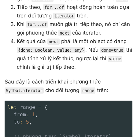
Tiếp theo,
hoạt động hoàn toàn dựa
for...of
trên đối tượng
trên.
iterator
Khi
muốn giá trị tiếp theo, nó chỉ cần
for...of
gọi phương thức
của iterator.
next
Kết quả của
phải là một object có dạng
next
. Nếu
thì
{done: Boolean, value: any}
done=true
quá trình xử lý kết thúc, ngược lại thì
value
chính là giá trị tiếp theo.
Sau đây là cách triển khai phương thức
cho đối tượng
trên:
Symbol.iterator
range
let
 range 
=
{
from
:
1
,
to
:
5
,
// phương thức `Symbol.iterator`