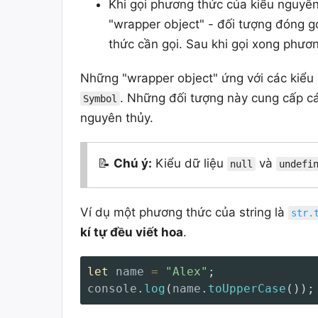
Khi gọi phương thức của kiểu nguyên
"wrapper object" - đối tượng đóng gó
thức cần gọi. Sau khi gọi xong phươ
Những "wrapper object" ứng với các kiểu 
. Những đối tượng này cung cấp c
Symbol
nguyên thủy.
📝
Chú ý:
Kiểu dữ liệu
và
null
undefi
Ví dụ một phương thức của string là
str.
kí tự đều viết hoa
.
let
 name 
=
"Alex"
;
console
.
log
(
name
.
toUpperCase
(
)
)
;