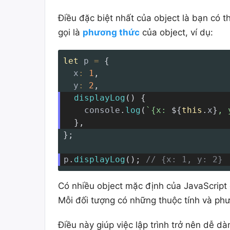
Điều đặc biệt nhất của object là bạn có 
gọi là
phương thức
của object, ví dụ:
let
 p 
=
{
x
:
1
,
y
:
2
,
displayLog
(
)
{
    console
.
log
(
`
{x: 
${
this
.
x
}
, 
}
,
}
;
p
.
displayLog
(
)
;
// {x: 1, y: 2}
Có nhiều object mặc định của JavaScript gi
Mỗi đối tượng có những thuộc tính và ph
Điều này giúp việc lập trình trở nên dễ d