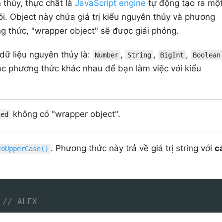
 thủy, thực chất là
JavaScript engine
tự động tạo ra mộ
i. Object này chứa giá trị kiểu nguyên thủy và phương
ng thức, "wrapper object" sẽ được giải phóng.
dữ liệu nguyên thủy là:
,
,
,
Number
String
BigInt
Boolean
ác phương thức khác nhau để bạn làm việc với kiểu
không có "wrapper object".
ned
. Phương thức này trả về giá trị string với
c
toUpperCase()
// ALEX