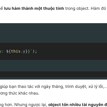
thể
lưu hàm thành một thuộc tính
trong object. Hàm đó
y: 
${
this
.
y
}
}
`
)
;
úp bạn thao tác với ngày tháng, trình duyệt, xử lý lỗi,..
ương thức khác nhau.
àng hơn. Nhưng ngược lại,
object tốn nhiều tài nguyên 