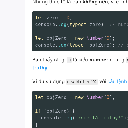
Nhưng thực tế là bạn
không nên
, vì có 
let
 zero 
=
0
;
console
.
log
(
typeof
 zero
)
;
// num
let
 objZero 
=
new
Number
(
0
)
;
console
.
log
(
typeof
 objZero
)
;
// 
Bạn thấy rằng,
là kiểu
number
nhưng
0
truthy
.
Ví dụ sử dụng
với
câu lện
new Number(0)
let
 objZero 
=
new
Number
(
0
)
;
if
(
objZero
)
{
  console
.
log
(
"zero là truthy!"
)
}