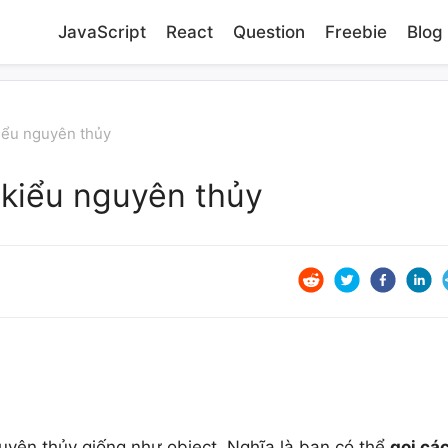
JavaScript
React
Question
Freebie
Blog
iểu nguyên thủy
kiểu nguyên thủy
uyên thủy giống như object. Nghĩa là bạn có thể
gọi cá