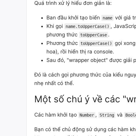
Quá trình xử lý hiểu đơn giản là:
Ban đầu khởi tạo biến
với giá tr
name
Khi gọi
, JavaScri
name.toUpperCase()
phương thức
.
toUpperCase
Phương thức
gọi xong 
toUpperCase()
hoa), rồi hiển thị ra console.
Sau đó, "wrapper object" được giải 
Đó là cách gọi phương thức của kiểu ngu
nhẹ nhất có thể.
Một số chú ý về các "w
Các hàm khởi tạo
,
và
Number
String
Bool
Bạn có thể chủ động sử dụng các hàm khở