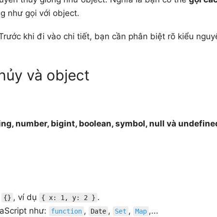
g như gọi với object.
rước khi đi vào chi tiết, bạn cần phân biệt rõ kiểu nguy
hủy và object
ing, number, bigint, boolean, symbol, null và undefine
u
, ví dụ
.
{}
{ x: 1, y: 2 }
vaScript như:
,
,
,
,...
function
Date
Set
Map