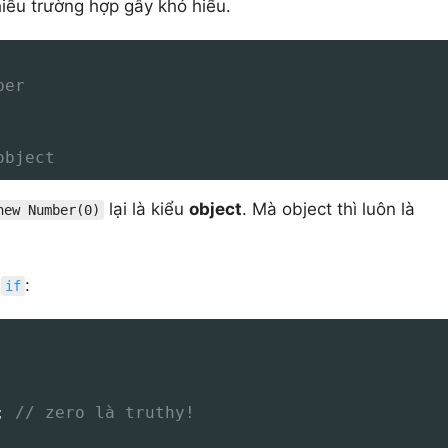
nhiều trường hợp gây khó hiểu.
ber
object
lại là kiểu
object
. Mà object thì luôn là
new Number(0)
h
:
if
;
// zero là truthy!