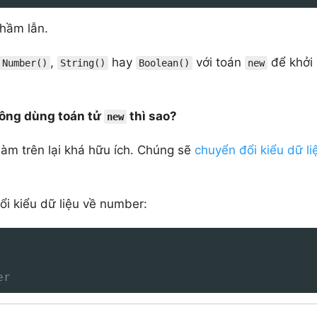
nhầm lẫn.
,
hay
với toán
để khởi
Number()
String()
Boolean()
new
ông dùng toán tử
thì sao?
new
àm trên lại khá hữu ích. Chúng sẽ
chuyển đổi kiểu dữ li
i kiểu dữ liệu về number:
er