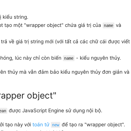
ị kiểu string.
pt tạo một "wrapper object" chứa giá trị của
và
name
trả về giá trị string mới (với tất cả các chữ cái được viết
phóng, lúc này chỉ còn biến
- kiểu nguyên thủy.
name
yên thủy mà vẫn đảm bảo kiểu nguyên thủy đơn giản và
rapper object"
được JavaScript Engine sử dụng nội bộ.
ean
i tạo này với
toán tử
để tạo ra "wrapper object".
new