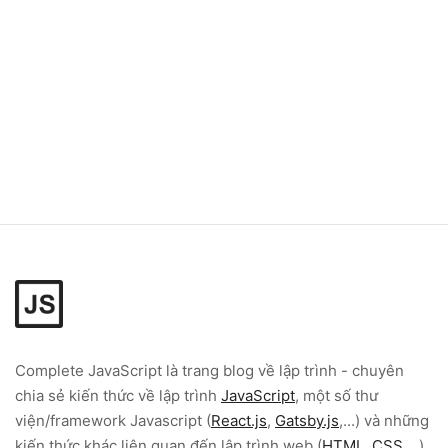
Complete JavaScript
là trang blog về lập trình - chuyên
chia sẻ kiến thức về lập trình
JavaScript
, một số thư
viện/framework Javascript (
React.js
,
Gatsby.js
,...) và những
kiến thức khác liên quan đến lập trình web (
HTML
,
CSS
,...).