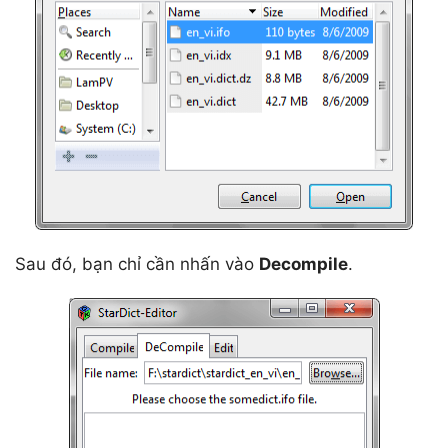
Sau đó, bạn chỉ cần nhấn vào
Decompile
.