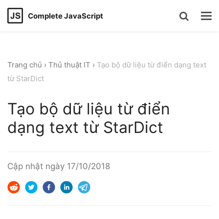
Complete JavaScript
Trang chủ
›
Thủ thuật IT
›
Tạo bộ dữ liệu từ điển dạng text
từ StarDict
Tạo bộ dữ liệu từ điển
dạng text từ StarDict
Cập nhật ngày
17/10/2018