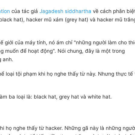
ation
của tác giả
Jagadesh siddhartha
về cách phân biệ
black hat), hacker mũ xám (grey hat) và hacker mũ trắn
hế giới của máy tính, nó ám chỉ "những người làm cho thi
g muốn để hoạt động". Nói chung, đây là một trong
g anh.
ể loại tội phạm khi họ nghe thấy từ này. Nhưng thực tế 
m ba loại là: black hat, grey hat và white hat.
hi họ nghe thấy từ hacker. Những gã này là những ngườ