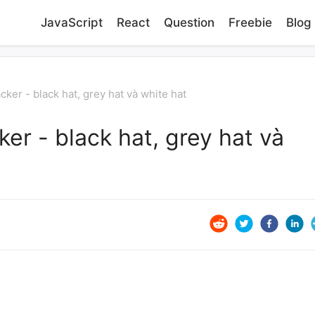
JavaScript
React
Question
Freebie
Blog
cker - black hat, grey hat và white hat
ker - black hat, grey hat và