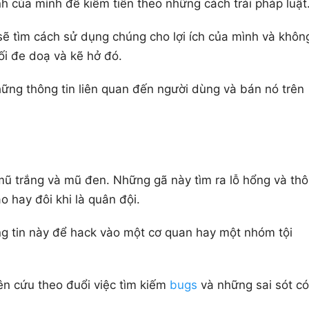
nh của mình để kiếm tiền theo những cách trái pháp luật
 sẽ tìm cách sử dụng chúng cho lợi ích của mình và khôn
i đe doạ và kẽ hở đó.
ững thông tin liên quan đến người dùng và bán nó trên
r mũ trắng và mũ đen. Những gã này tìm ra lỗ hổng và th
 hay đôi khi là quân đội.
g tin này để hack vào một cơ quan hay một nhóm tội
ên cứu theo đuổi việc tìm kiếm
bugs
và những sai sót có