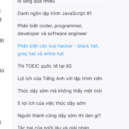
lo lắng quá nhiều
t
Danh ngôn lập trình JavaScript #1
g
Phân biệt coder, programmer,
developer và software engineer
ết
Phân biệt các loại hacker - black hat,
grey hat và white hat
Thi TOEIC quốc tế tại IIG
từ
Lợi ích của Tiếng Anh với lập trình viên
Thức dậy sớm mà không thấy mệt mỏi
5 lợi ích của việc thức dậy sớm
Người thành công dậy sớm thì làm gì?
i
Tác hại của ngồi lâu và giải pháp