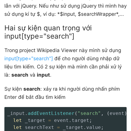
lẫn với jQuery. Nếu như sử dụng jQuery thì mình hay
sử dụng kí tự $, ví dụ: *$input, $searchWrapper*,...
Hai sự kiện quan trọng với
input[type="search"]
Trong project Wikipedia Viewer này mình sử dụng
input[type="search"]
để cho người dùng nhập dữ
liệu tìm kiếm. Có 2 sự kiện mà mình cần phải xử lý
là:
search
và
input
.
Sự kiện
search
: xảy ra khi người dùng nhấn phím
Enter để bắt đầu tìm kiếm
_input
.
addEventListener
(
"search"
,
(
event
)
let
 _target 
=
 event
.
target
;
let
 searchText 
=
 _target
.
value
;