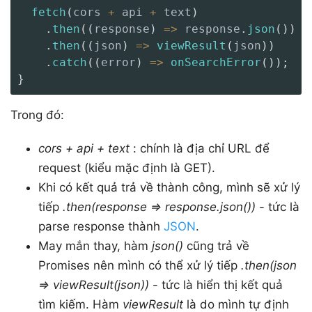
fetch
(
cors 
+
 api 
+
 text
)
.
then
(
(
response
)
=>
 response
.
json
(
)
)
.
then
(
(
json
)
=>
viewResult
(
json
)
)
.
catch
(
(
error
)
=>
onSearchError
(
)
)
;
}
Trong đó:
cors + api + text
: chính là địa chỉ URL để
request (kiểu mặc định là GET).
Khi có kết quả trả về thành công, mình sẽ xử lý
tiếp
.then(response => response.json())
- tức là
parse response thành
JSON
.
May mắn thay, hàm
json()
cũng trả về
Promises nên mình có thể xử lý tiếp
.then(json
=> viewResult(json))
- tức là hiển thị kết quả
tìm kiếm. Hàm
viewResult
là do mình tự định