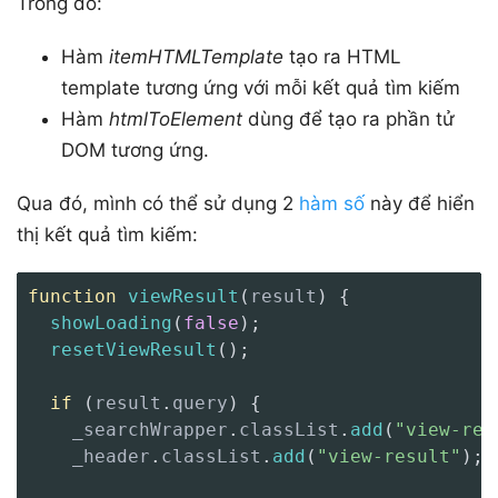
Trong đó:
Hàm
itemHTMLTemplate
tạo ra HTML
template tương ứng với mỗi kết quả tìm kiếm
Hàm
htmlToElement
dùng để tạo ra phần tử
DOM tương ứng.
Qua đó, mình có thể sử dụng 2
hàm số
này để hiển
thị kết quả tìm kiếm:
function
viewResult
(
result
)
{
showLoading
(
false
)
;
resetViewResult
(
)
;
if
(
result
.
query
)
{
    _searchWrapper
.
classList
.
add
(
"view-res
    _header
.
classList
.
add
(
"view-result"
)
;