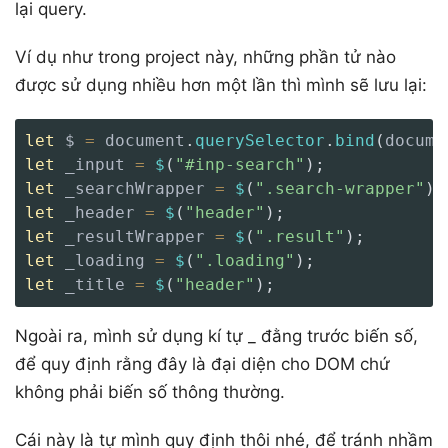
lại query.
Ví dụ như trong project này, những phần tử nào
được sử dụng nhiều hơn một lần thì mình sẽ lưu lại:
let
 $ 
=
 document
.
querySelector
.
bind
(
docume
let
 _input 
=
$
(
"#inp-search"
)
;
let
 _searchWrapper 
=
$
(
".search-wrapper"
)
;
let
 _header 
=
$
(
"header"
)
;
let
 _resultWrapper 
=
$
(
".result"
)
;
let
 _loading 
=
$
(
".loading"
)
;
let
 _title 
=
$
(
"header"
)
;
Ngoài ra, mình sử dụng kí tự _ đằng trước biến số,
để quy định rằng đây là đại diện cho DOM chứ
không phải biến số thông thường.
Cái này là tự mình quy định thôi nhé, để tránh nhầm