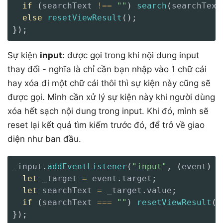
if
(
searchText 
!==
""
)
search
(
searchText
else
resetViewResult
(
)
;
}
)
;
Sự kiện
input
: được gọi trong khi nội dung input
thay đổi - nghĩa là chỉ cần bạn nhập vào 1 chữ cái
hay xóa đi một chữ cái thôi thì sự kiện này cũng sẽ
được gọi. Mình cần xử lý sự kiện này khi người dùng
xóa hết sạch nội dung trong input. Khi đó, mình sẽ
reset lại kết quả tìm kiếm trước đó, để trở về giao
diện như ban đầu.
_input
.
addEventListener
(
"input"
,
(
event
)
=
let
 _target 
=
 event
.
target
;
let
 searchText 
=
 _target
.
value
;
if
(
searchText 
===
""
)
resetViewResult
(
)
}
)
;