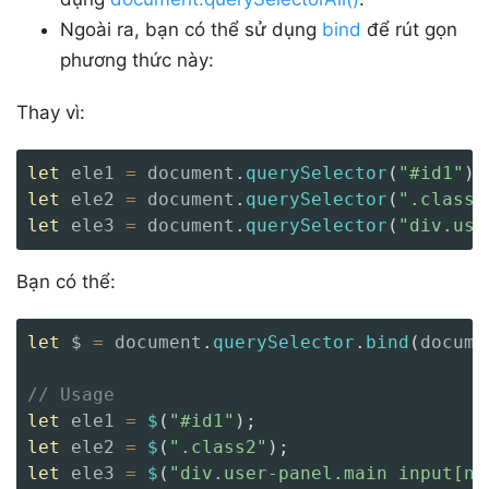
Ngoài ra, bạn có thể sử dụng
bind
để rút gọn
phương thức này:
Thay vì:
let
 ele1 
=
 document
.
querySelector
(
"#id1"
)
;
let
 ele2 
=
 document
.
querySelector
(
".class2
let
 ele3 
=
 document
.
querySelector
(
"div.use
Bạn có thể:
let
 $ 
=
 document
.
querySelector
.
bind
(
docume
// Usage
let
 ele1 
=
$
(
"#id1"
)
;
let
 ele2 
=
$
(
".class2"
)
;
let
 ele3 
=
$
(
"div.user-panel.main input[na