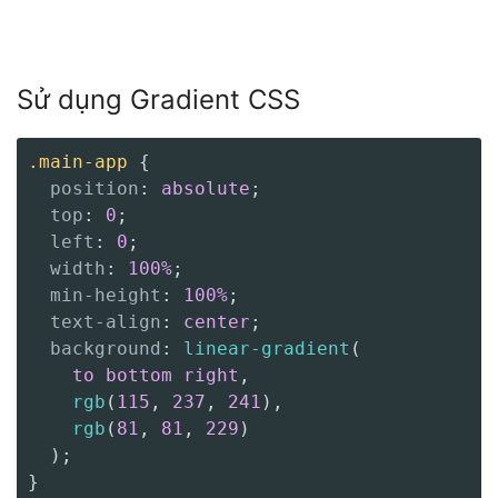
Sử dụng Gradient CSS
.main-app
{
position
:
 absolute
;
top
:
 0
;
left
:
 0
;
width
:
 100%
;
min-height
:
 100%
;
text-align
:
 center
;
background
:
linear-gradient
(
    to bottom right
,
rgb
(
115
,
 237
,
 241
)
,
rgb
(
81
,
 81
,
 229
)
)
;
}