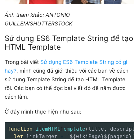
Ảnh tham khảo: ANTONIO
GUILLEM/SHUTTERSTOCK
Sử dụng ES6 Template String để tạo
HTML Template
Trong bài viết
Sử dụng ES6 Template String có gì
hay?
, mình cũng đã giới thiệu với các bạn về cách
sử dụng Template String để tạo HTML Template
rồi. Các bạn có thể đọc bài viết đó để nắm được
cách làm.
Ở đây mình thực hiện như sau:
function
itemHTMLTemplate
(
title
,
 descripti
let
 linkTarget 
=
`
${
wikiPage
}
${
pageid
}
`
;