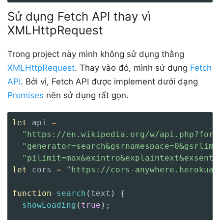
Sử dụng Fetch API thay vì
XMLHttpRequest
Trong project này mình không sử dụng thằng
XMLHttpRequest
. Thay vào đó, mình sử dụng
Fetch
API
. Bởi vì, Fetch API được implement dưới dạng
Promises
nên sử dụng rất gọn.
let
 api 
=
"https://en.wikipedia.org/w/api.php?form
"generator=search&gsrnamespace=0&gsrlimi
"pilimit=max&exintro&explaintext&exsente
let
 cors 
=
"https://cors-anywhere.herokuap
function
search
(
text
)
{
showLoading
(
true
)
;