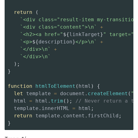
return
(
`
<div class="result-item my-transition
`
<div class="content">\n
`
+
`
<h2><a href="
${
linkTarget
}
" target="_
`
<p>
${
description
}
</p>\n
`
+
`
</div>\n
`
+
`
</div>\n
`
)
;
}
function
htmlToElement
(
html
)
{
let
 template 
=
 document
.
createElement
(
"t
  html 
=
 html
.
trim
(
)
;
// Never return a te
  template
.
innerHTML 
=
 html
;
return
 template
.
content
.
firstChild
;
}