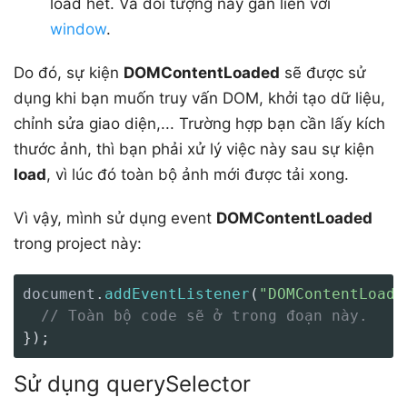
load hết. Và đối tượng này gắn liền với
window
.
Do đó, sự kiện
DOMContentLoaded
sẽ được sử
dụng khi bạn muốn truy vấn DOM, khởi tạo dữ liệu,
chỉnh sửa giao diện,... Trường hợp bạn cần lấy kích
thước ảnh, thì bạn phải xử lý việc này sau sự kiện
load
, vì lúc đó toàn bộ ảnh mới được tải xong.
Vì vậy, mình sử dụng event
DOMContentLoaded
trong project này:
document
.
addEventListener
(
"DOMContentLoade
// Toàn bộ code sẽ ở trong đoạn này.
}
)
;
Sử dụng querySelector