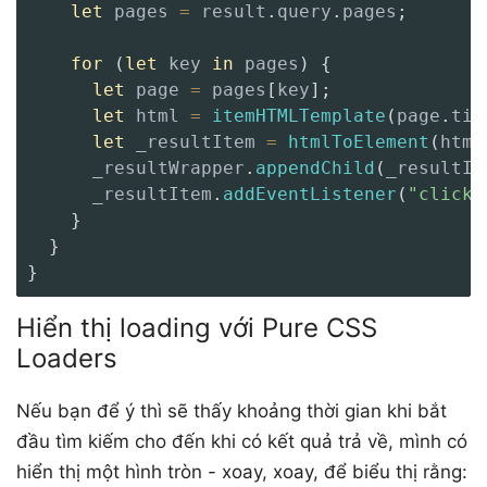
let
 pages 
=
 result
.
query
.
pages
;
for
(
let
 key 
in
 pages
)
{
let
 page 
=
 pages
[
key
]
;
let
 html 
=
itemHTMLTemplate
(
page
.
tit
let
 _resultItem 
=
htmlToElement
(
html
      _resultWrapper
.
appendChild
(
_resultIt
      _resultItem
.
addEventListener
(
"click"
}
}
}
Hiển thị loading với Pure CSS
Loaders
Nếu bạn để ý thì sẽ thấy khoảng thời gian khi bắt
đầu tìm kiếm cho đến khi có kết quả trả về, mình có
hiển thị một hình tròn - xoay, xoay, để biểu thị rằng: