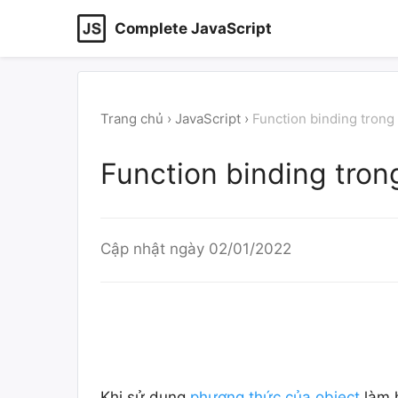
Complete JavaScript
Trang chủ
›
JavaScript
›
Function binding trong
Function binding tron
Cập nhật ngày
02/01/2022
Khi sử dụng
phương thức của object
làm 