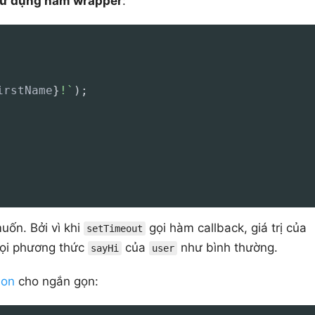
ử dụng hàm wrapper
:
irstName
}
!
`
)
;
uốn. Bởi vì khi
gọi hàm callback, giá trị của
setTimeout
gọi phương thức
của
như bình thường.
sayHi
user
ion
cho ngắn gọn: