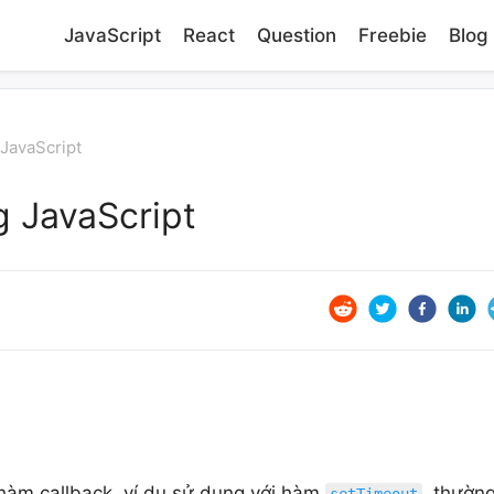
JavaScript
React
Question
Freebie
Blog
 JavaScript
g JavaScript
hàm callback, ví dụ sử dụng với hàm
, thườn
setTimeout