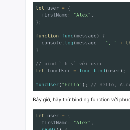
let
 user 
=
{
firstName
:
"Alex"
,
}
;
function
func
(
message
)
{
  console
.
log
(
message 
+
", "
+
t
}
// bind `this` với user
let
 funcUser 
=
func
.
bind
(
user
)
;
funcUser
(
"Hello"
)
;
// Hello, Ale
Bây giờ, hãy thử binding function với phư
let
 user 
=
{
firstName
:
"Alex"
,
sayHi
(
)
{