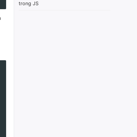
trong JS
m