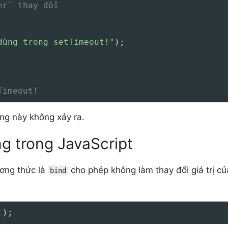
er` thay đổi
dùng trong setTimeout!"
)
;
Timeout!
ng này không xảy ra.
g trong JavaScript
ương thức là
cho phép không làm thay đổi giá trị củ
bind
t
)
;