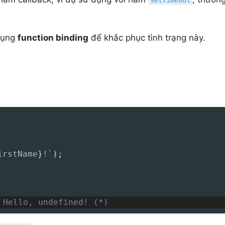
 dụng
function binding
để khắc phục tình trạng này.
irstName
}
!
`
)
;
 Hello, undefined! (*)