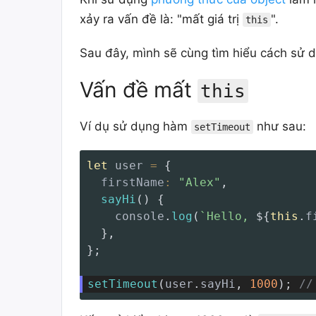
xảy ra vấn đề là: "mất giá trị
".
this
Sau đây, mình sẽ cùng tìm hiểu cách sử
Vấn đề mất
this
Ví dụ sử dụng hàm
như sau:
setTimeout
let
 user 
=
{
firstName
:
"Alex"
,
sayHi
(
)
{
    console
.
log
(
`
Hello, 
${
this
.
f
}
,
}
;
setTimeout
(
user
.
sayHi
,
1000
)
;
//