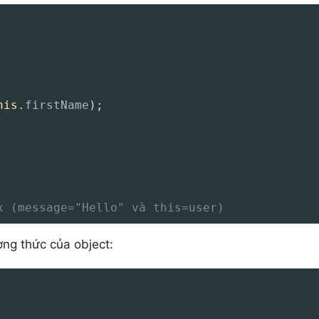
his
.
firstName
)
;
x (message="Hello" và this=user)
ơng thức của object: