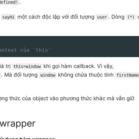
.
defined!
m
một cách độc lập với đối tượng
. Dòng
sayHi
user
(*)
ontext của `this`
á trị
khi gọi hàm callback. Vì vậy,
this=window
. Mà đối tượng
không chứa thuộc tính
window
firstName
ương thức của object vào phương thức khác mà vẫn giữ
 wrapper