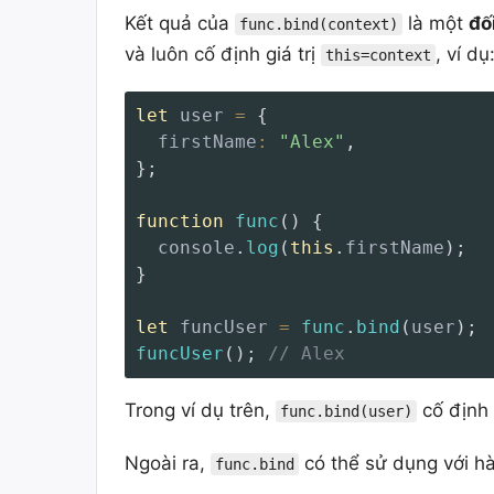
Kết quả của
là một
đố
func.bind(context)
và luôn cố định giá trị
, ví dụ
this=context
let
 user 
=
{
firstName
:
"Alex"
,
}
;
function
func
(
)
{
  console
.
log
(
this
.
firstName
)
;
}
let
 funcUser 
=
func
.
bind
(
user
)
;
funcUser
(
)
;
// Alex
Trong ví dụ trên,
cố định 
func.bind(user)
Ngoài ra,
có thể sử dụng với h
func.bind