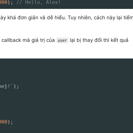
000
)
;
// Hello, Alex!
 khá đơn giản và dễ hiểu. Tuy nhiên, cách này lại tiể
callback mà giá trị của
lại bị thay đổi thì kết quả
user
me
}
!
`
)
;
000
)
;