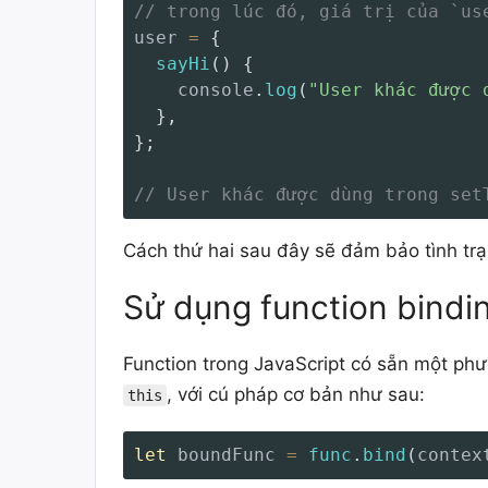
// trong lúc đó, giá trị của `us
user 
=
{
sayHi
(
)
{
    console
.
log
(
"User khác được 
}
,
}
;
// User khác được dùng trong set
Cách thứ hai sau đây sẽ đảm bảo tình trạ
Sử dụng function bindin
Function trong JavaScript có sẵn một ph
, với cú pháp cơ bản như sau:
this
let
 boundFunc 
=
func
.
bind
(
contex