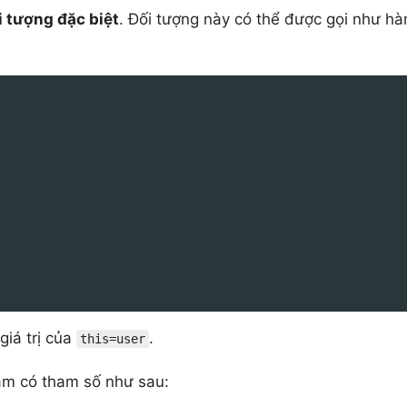
i tượng đặc biệt
. Đối tượng này có thể được gọi như h
:
giá trị của
.
this=user
àm có tham số như sau: