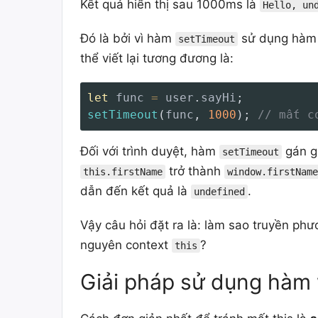
Kết quả hiển thị sau 1000ms là
Hello, un
Đó là bởi vì hàm
sử dụng hà
setTimeout
thể viết lại tương đương là:
let
 func 
=
 user
.
sayHi
;
setTimeout
(
func
,
1000
)
;
// mất c
Đối với trình duyệt, hàm
gán gi
setTimeout
trở thành
this.firstName
window.firstName
dẫn đến kết quả là
.
undefined
Vậy câu hỏi đặt ra là: làm sao truyền ph
nguyên context
?
this
Giải pháp sử dụng hàm