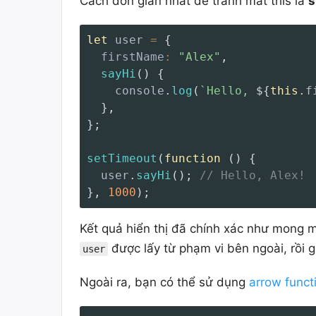
Cách đơn giản nhất để tránh mất this là
s
let
 user 
=
{
firstName
:
"Alex"
,
sayHi
(
)
{
    console
.
log
(
`
Hello, 
${
this
.
f
}
,
}
;
setTimeout
(
function
(
)
{
  user
.
sayHi
(
)
;
// Hello, Alex!
}
,
1000
)
;
Kết quả hiển thị đã chính xác như mong m
được lấy từ phạm vi bên ngoài, rồi 
user
Ngoài ra, bạn có thể sử dụng
arrow funct