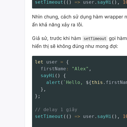
setTimeout
(
(
)
=>
 user
.
sayHi
(
)
,
1
Nhìn chung, cách sử dụng hàm wrapper này
ẩn khả năng xảy ra lỗi.
Giả sử, trước khi hàm
gọi hàm 
setTimeout
hiển thị sẽ không đúng như mong đợi:
let
 user 
=
{
firstName
:
"Alex"
,
sayHi
(
)
{
alert
(
`
Hello, 
${
this
.
firstNa
}
,
}
;
// delay 1 giây
setTimeout
(
(
)
=>
 user
.
sayHi
(
)
,
1