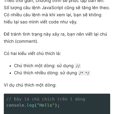
Theo thời gian, chương trình sẽ phức tạp dần lên.
Số lượng câu lệnh JavaScript cũng sẽ tăng lên theo.
Có nhiều câu lệnh mà khi xem lại, bạn sẽ không
hiểu tại sao mình viết code như vậy.
Để tránh tình trạng này xảy ra, bạn nên viết lại chú
thích (comment).
Có hai kiểu viết chú thích là:
Chú thích một dòng: sử dụng
//
Chú thích nhiều dòng: sử dụng
/* */
Ví dụ chú thích một dòng:
// Đây là chú chích trên 1 dòng
console
.
log
(
"Hello"
)
;