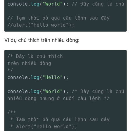
console
.
log
(
"World"
)
;
// Đây cũng là chú t
// Tạm thời bỏ qua câu lệnh sau đây
//alert("Hello world");
Ví dụ chú thích trên nhiều dòng:
/* Đây là chú thích

trên nhiều dòng

*/
console
.
log
(
"Hello"
)
;
console
.
log
(
"World"
)
;
/* Đây cũng là chú th
nhiều dòng nhưng ở cuối câu lệnh */
/**

 * Tạm thời bỏ qua câu lệnh sau đây

 * alert("Hello world");
