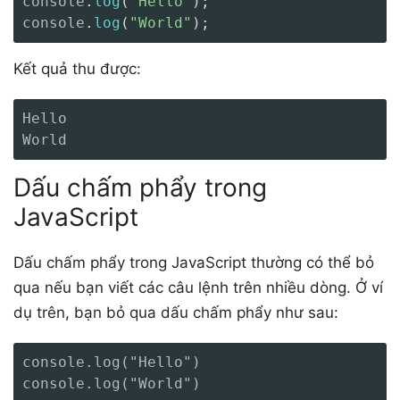
console
.
log
(
"Hello"
)
;
console
.
log
(
"World"
)
;
Kết quả thu được:
Hello

World
Dấu chấm phẩy trong
JavaScript
Dấu chấm phẩy trong JavaScript thường có thể bỏ
qua nếu bạn viết các câu lệnh trên nhiều dòng. Ở ví
dụ trên, bạn bỏ qua dấu chấm phẩy như sau:
console.log("Hello")

console.log("World")