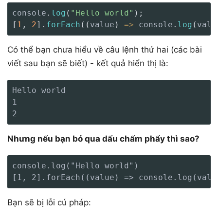
console
.
log
(
"Hello world"
)
;
[
1
,
2
]
.
forEach
(
(
value
)
=>
 console
.
log
(
valu
Có thể bạn chưa hiểu về câu lệnh thứ hai (các bài
viết sau bạn sẽ biết) - kết quả hiển thị là:
Hello world

1

2
Nhưng nếu bạn bỏ qua dấu chấm phẩy thì sao?
console.log("Hello world")

[1, 2].forEach((value) => console.log(valu
Bạn sẽ bị lỗi cú pháp: