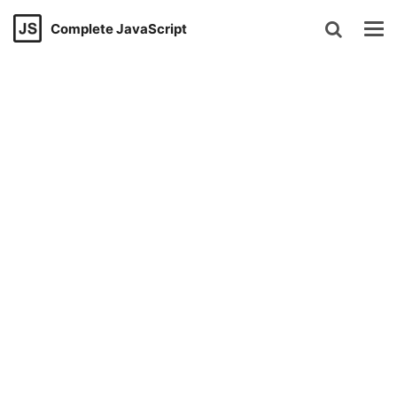
Navigated to Welcome to Complete JavaScript
Complete JavaScript